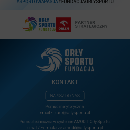
#SPORTOWAPASJA
#FUNDACJAORLYSPORTU
KONTAKT
NAPISZ DO NAS
Pomoc merytoryczna:
email./ biuro@orlysportu.pl
Pomoc techniczna w systemie AMODIT Orły Sportu:
email./ Formularze-amodit@orlysportu.pl